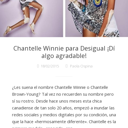
i
o
Chantelle Winnie para Desigual ¡Dí
n
algo agradable!
18/02/2015
Paola Ospina
¿Les suena el nombre Chantelle Winnie o Chantelle
Brown-Young? Tal vez no recuerden su nombre pero
sí su rostro. Desde hace unos meses esta chica
canadiense de tan solo 20 años, empezó a inundar las
redes sociales y medios digitales por su condición, una
que la hace «hermosamente diferente». Chantelle es la